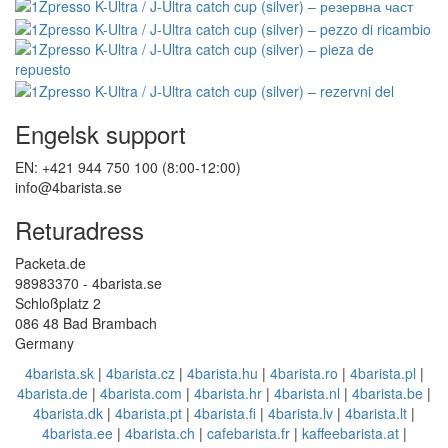
Engelsk support
EN: +421 944 750 100 (8:00-12:00)
info@4barista.se
Returadress
Packeta.de
98983370 - 4barista.se
Schloßplatz 2
086 48 Bad Brambach
Germany
4barista.sk
|
4barista.cz
|
4barista.hu
|
4barista.ro
|
4barista.pl
|
4barista.de
|
4barista.com
|
4barista.hr
|
4barista.nl
|
4barista.be
|
4barista.dk
|
4barista.pt
|
4barista.fi
|
4barista.lv
|
4barista.lt
|
4barista.ee
|
4barista.ch
|
cafebarista.fr
|
kaffeebarista.at
|