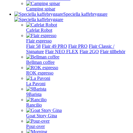
Camping spisar
Speciella kaffebryggare
Cafelat Robot
Flair espresso
Flair 58
Flair 49 PRO
Flair PRO
Flair Classic /
Signature
Flair NEO FLEX
Flair 2GO
Flair tillbehör
Bellman coffee
ROK espresso
La Pavoni
9Barista
Rancilio
Goat Story Gina
Pour-over