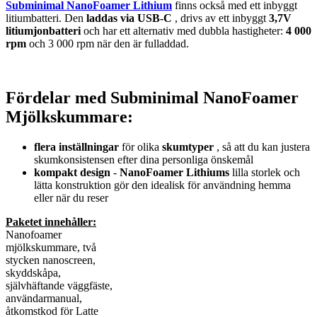
Subminimal NanoFoamer Lithium
finns också med ett inbyggt
litiumbatteri. Den
laddas via USB-C
, drivs av ett inbyggt
3,7V
litiumjonbatteri
och har ett alternativ med dubbla hastigheter:
4 000
rpm
och 3 000 rpm när den är fulladdad.
Fördelar med Subminimal NanoFoamer
Mjölkskummare:
flera inställningar
för olika
skumtyper
, så att du kan justera
skumkonsistensen efter dina personliga önskemål
kompakt design
-
NanoFoamer Lithiums
lilla storlek och
lätta konstruktion gör den idealisk för användning hemma
eller när du reser
Paketet innehåller:
Nanofoamer
mjölkskummare, två
stycken nanoscreen,
skyddskåpa,
självhäftande väggfäste,
användarmanual,
åtkomstkod för Latte