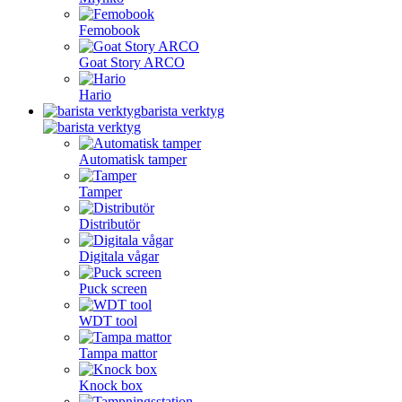
Femobook
Goat Story ARCO
Hario
barista verktyg
Automatisk tamper
Tamper
Distributör
Digitala vågar
Puck screen
WDT tool
Tampa mattor
Knock box