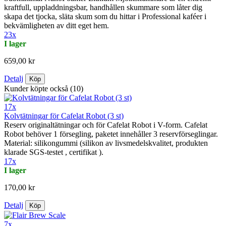
kraftfull, uppladdningsbar, handhållen skummare som låter dig
skapa det tjocka, släta skum som du hittar i Professional kaféer i
bekvämligheten av ditt eget hem.
23x
I lager
659,00 kr
Detalj
Köp
Kunder köpte också (10)
17x
Kolvtätningar för Cafelat Robot (3 st)
Reserv originaltätningar och för Cafelat Robot i V-form. Cafelat
Robot behöver 1 försegling, paketet innehåller 3 reservförseglingar.
Material: silikongummi (silikon av livsmedelskvalitet, produkten
klarade SGS-testet , certifikat ).
17x
I lager
170,00 kr
Detalj
Köp
7x