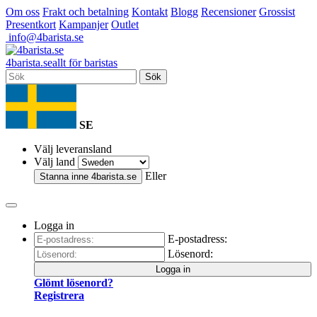
Om oss
Frakt och betalning
Kontakt
Blogg
Recensioner
Grossist
Presentkort
Kampanjer
Outlet
info@4barista.se
4
barista
.se
allt för baristas
Sök
SE
Välj leveransland
Välj land
Eller
Stanna inne
4barista.se
Logga in
E-postadress:
Lösenord:
Logga in
Glömt lösenord?
Registrera