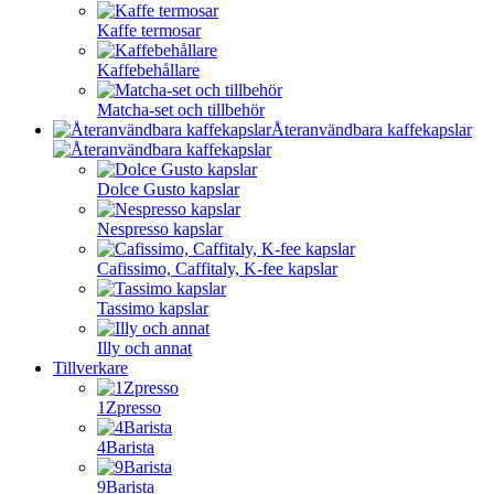
Kaffe termosar
Kaffebehållare
Matcha-set och tillbehör
Återanvändbara kaffekapslar
Dolce Gusto kapslar
Nespresso kapslar
Cafissimo, Caffitaly, K-fee kapslar
Tassimo kapslar
Illy och annat
Tillverkare
1Zpresso
4Barista
9Barista