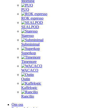
Morning
PUQ
ROK espresso
SEALPOD
Staresso
Subminimal
Superkop
Timemore
WACACO
Outin
Kaffelogic
Rancilio
Om oss