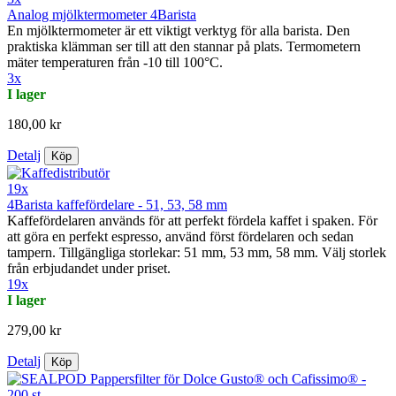
Analog mjölktermometer 4Barista
En mjölktermometer är ett viktigt verktyg för alla barista. Den
praktiska klämman ser till att den stannar på plats. Termometern
mäter temperaturen från -10 till 100°C.
3x
I lager
180,00 kr
Detalj
Köp
19x
4Barista kaffefördelare - 51, 53, 58 mm
Kaffefördelaren används för att perfekt fördela kaffet i spaken. För
att göra en perfekt espresso, använd först fördelaren och sedan
tampern. Tillgängliga storlekar: 51 mm, 53 mm, 58 mm. Välj storlek
från erbjudandet under priset.
19x
I lager
279,00 kr
Detalj
Köp