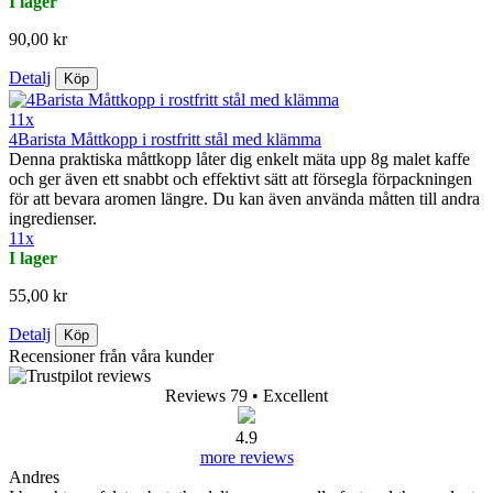
I lager
90,00 kr
Detalj
Köp
11x
4Barista Måttkopp i rostfritt stål med klämma
Denna praktiska måttkopp låter dig enkelt mäta upp 8g malet kaffe
och ger även ett snabbt och effektivt sätt att försegla förpackningen
för att bevara aromen längre. Du kan även använda måtten till andra
ingredienser.
11x
I lager
55,00 kr
Detalj
Köp
Recensioner från våra kunder
Reviews 79
• Excellent
4.9
more reviews
Andres