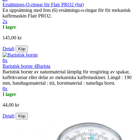
Ersättnings-O-ringar för Flair PRO2 (6st)
En uppsättning med fem (6) ersättnings-o-ringar för för mekanisk
kaffemaskin Flair PRO2.
2x
I lager
145,00 kr
Detalj
Köp
8x
Baristisk borste 4Barista
Baristisk borste av naturmaterial lämplig för rengöring av spakar,
kaffekvarnar eller delar av mekaniska kaffemaskiner. Längd : 190
mm, handtagsmaterial : trä, borstmaterial : naturliga borst.
8x
I lager
44,00 kr
Detalj
Köp