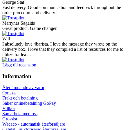
George Staf
Fast delivery. Good communication and feedback throughout the
order procedure and delivery.
Martynas Sagaitis
Great product. Game changer.
Will
I absolutely love 4barista. I love the message they wrote on the
delivery box. I love that they compiled a list of resources for me to
utilize for lea ...
Lägg till recension
Information
Återlämnande av varor
Om oss
Frakt och betalning
Säker onlinebetalning GoPay
Villkor
Samarbeta med oss
Grossist
Wacaco - automatisk återförsäljare
Cafelat - auktoriserad återförsäljare