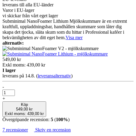
leverans till alla EU-länder
Varor i EU-lager
vi skickar från vårt eget lager
Subminimal NanoFoamer Lithium Mjölkskummare är en extremt
kraftfull, uppladdningsbar, handhållen skummare som låter dig
skapa det tjocka, släta skum som du hittar i Professional kaféer i
bekvämligheten av ditt eget hem.
Visa mer
alternativ:
549,00 kr
Exkl moms: 439,00 kr
I lager
leverans på 14.8.
(
leveransalternativ
)
-
+
Köp
549,00 kr
Exkl moms: 439,00 kr
Övergripande recension:
5
(
100%
)
7 recensioner
Skriv en recension