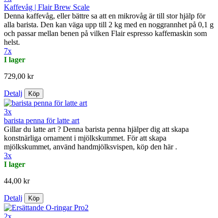
Kaffevåg | Flair Brew Scale
Denna kaffevåg, eller bättre sa att en mikrovåg är till stor hjälp för
alla barista. Den kan väga upp till 2 kg med en noggrannhet på 0,1 g
och passar mellan benen på vilken Flair espresso kaffemaskin som
helst.
7x
I lager
729,00 kr
Detalj
Köp
3x
barista penna för latte art
Gillar du latte art ? Denna barista penna hjälper dig att skapa
konstnärliga ornament i mjölkskummet. För att skapa
mjölkskummet, använd handmjölksvispen, köp den här .
3x
I lager
44,00 kr
Detalj
Köp
2x